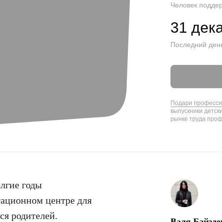
Человек подде
31 дек
Последний ден
Подари професс
выпускники детск
рынке труда про
олгие годы
тационном центре для
ся родителей.
Валя Байзде