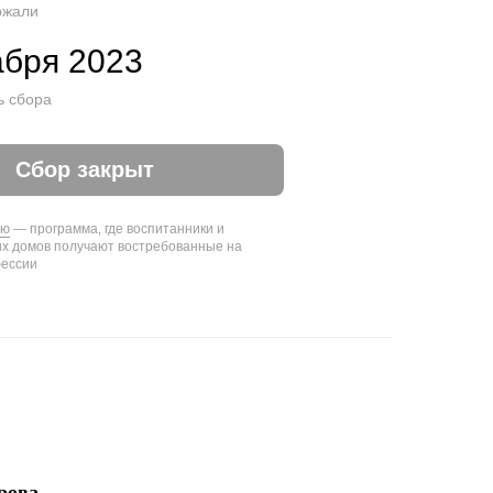
ржали
абря 2023
ь сбора
Сбор закрыт
ию
— программа, где воспитанники и
их домов получают востребованные на
фессии
рова