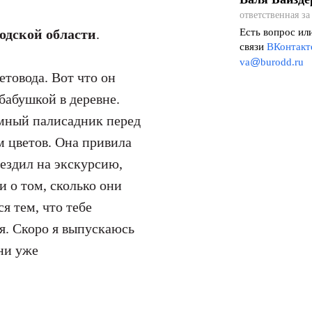
ответственная з
одской области
.
Есть вопрос ил
связи
ВКонтакт
@
va
burodd.ru
товода. Вот что он
бабушкой в деревне.
омный палисадник перед
 цветов. Она привила
 ездил на экскурсию,
и о том, сколько они
я тем, что тебе
я. Скоро я выпускаюсь
ени уже