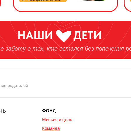
НАШИ
ДЕТИ
е заботу о тех, кто остался без попечения 
ения родителей
ФОНД
ЧЬ
Миссия и цель
Команда