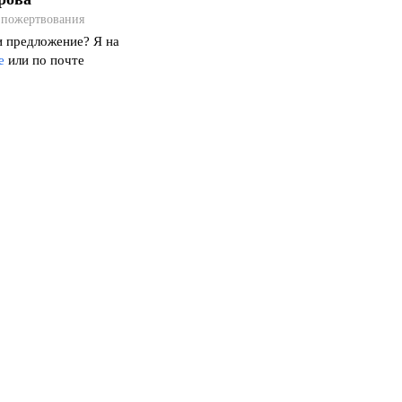
а пожертвования
и предложение? Я на
е
или по почте